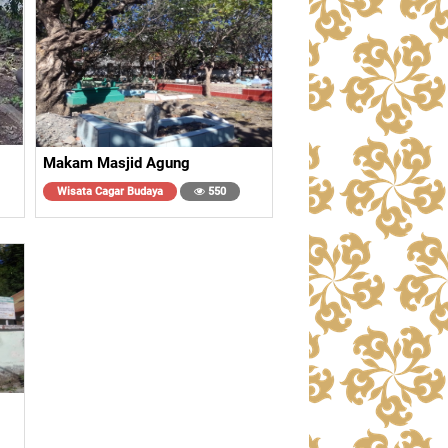
Makam Masjid Agung
Wisata Cagar Budaya
550