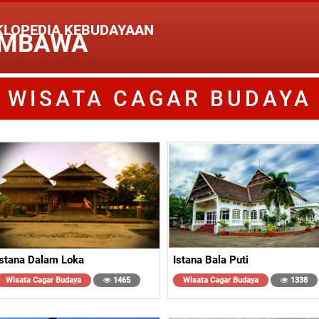
KLOPEDIA KEBUDAYAAN
MBAWA
WISATA CAGAR BUDAYA
Istana Dalam Loka
Istana Bala Puti
Wisata Cagar Budaya
1465
Wisata Cagar Budaya
1338