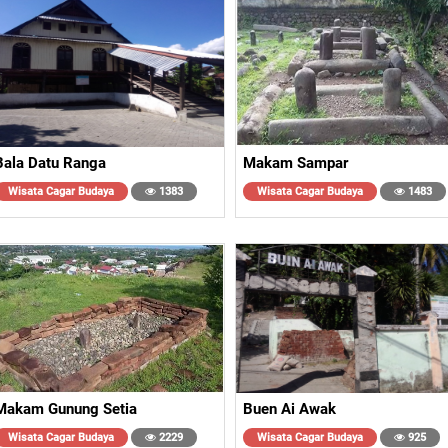
Bala Datu Ranga
Makam Sampar
Wisata Cagar Budaya
1383
Wisata Cagar Budaya
1483
Makam Gunung Setia
Buen Ai Awak
Wisata Cagar Budaya
2229
Wisata Cagar Budaya
925