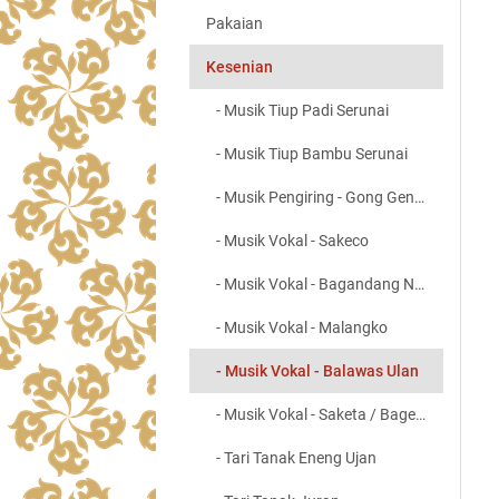
Pakaian
Kesenian
- Musik Tiup Padi Serunai
- Musik Tiup Bambu Serunai
- Musik Pengiring - Gong Genang
- Musik Vokal - Sakeco
- Musik Vokal - Bagandang Nuja
- Musik Vokal - Malangko
- Musik Vokal - Balawas Ulan
- Musik Vokal - Saketa / Bagero
- Tari Tanak Eneng Ujan