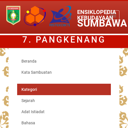
ENSIKLOPEDIA
Toggle
KEBUDAYAAN
SUMBAWA
navigati
7. PANGKENANG
PASAK PANEMPU
Beranda
Kata Sambuatan
Kategori
Sejarah
Adat Istiadat
Bahasa