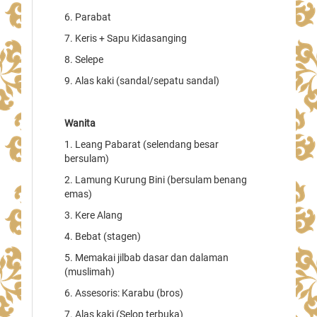
6. Parabat
7. Keris + Sapu Kidasanging
8. Selepe
9. Alas kaki (sandal/sepatu sandal)
Wanita
1. Leang Pabarat (selendang besar
bersulam)
2. Lamung Kurung Bini (bersulam benang
emas)
3. Kere Alang
4. Bebat (stagen)
5. Memakai jilbab dasar dan dalaman
(muslimah)
6. Assesoris: Karabu (bros)
7. Alas kaki (Selop terbuka)