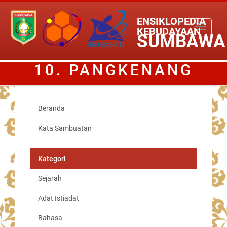
ENSIKLOPEDIA
Toggle
KEBUDAYAAN
SUMBAWA
navigati
10. PANGKENANG
LANTE GADU
Beranda
Kata Sambuatan
Kategori
Sejarah
Adat Istiadat
Bahasa