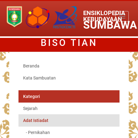
ENSIKLOPEDIA
Toggle
KEBUDAYAAN
SUMBAWA
navigati
BISO TIAN
Beranda
Kata Sambuatan
Kategori
Sejarah
Adat Istiadat
- Pernikahan