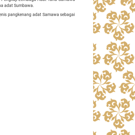
ana adat Sumbawa.
 jenis pangkenang adat Samawa sebagai