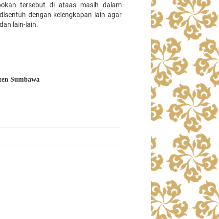
okan tersebut di ataas masih dalam
isentuh dengan kelengkapan lain agar
dan lain-lain.
aten Sumbawa