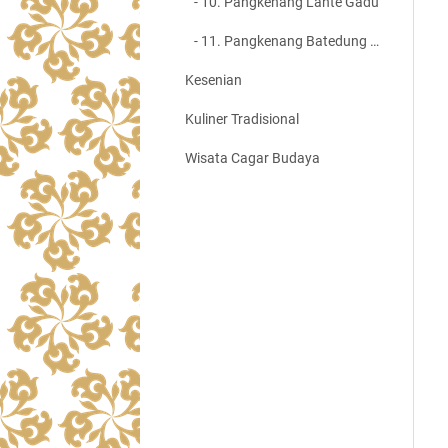
- 10. Pangkenang Lante Gadu
- 11. Pangkenang Batedung Tuntang
Kesenian
S
Kuliner Tradisional
Wisata Cagar Budaya