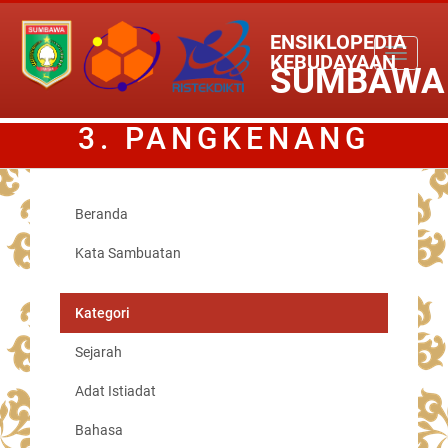
ENSIKLOPEDIA
Toggle
KEBUDAYAAN
SUMBAWA
navigati
3. PANGKENANG
SALONANG ANTIN
Beranda
Kata Sambuatan
Kategori
Sejarah
Adat Istiadat
Bahasa