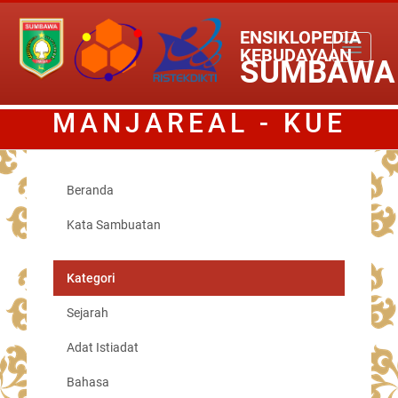
ENSIKLOPEDIA
Toggle
KEBUDAYAAN
SUMBAWA
navigati
MANJAREAL - KUE
KHAS SUMBAWA
Beranda
Kata Sambuatan
Kategori
Sejarah
Adat Istiadat
Bahasa