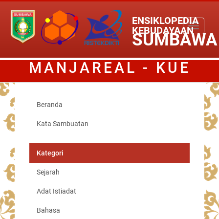
ENSIKLOPEDIA
Toggle
KEBUDAYAAN
SUMBAWA
navigati
MANJAREAL - KUE
KHAS SUMBAWA
Beranda
Kata Sambuatan
Kategori
Sejarah
Adat Istiadat
Bahasa